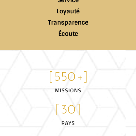
Loyauté
Transparence
Écoute
[
550
+]
MISSIONS
[
30
]
PAYS