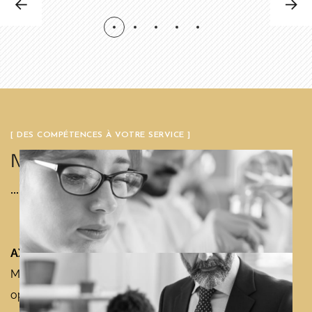
[ DES COMPÉTENCES À VOTRE SERVICE ]
Notre expertise
AXCEL Partners
offre la garantie d’une solution de
Management de transition immédiatement
opérationnelle sur les 5 continents.