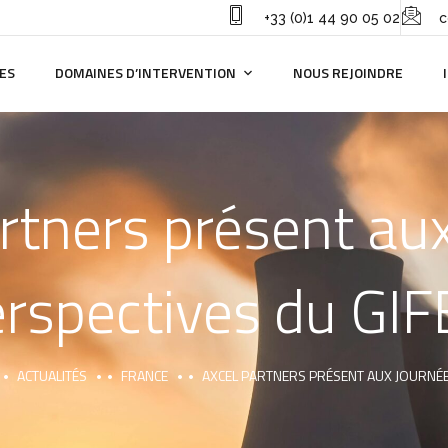
+33 (0)1 44 90 05 02
c
ES
DOMAINES D’INTERVENTION
NOUS REJOINDRE
tners présent au
rspectives du GI
ACTUALITÉS
FRANCE
AXCEL PARTNERS PRÉSENT AUX JOURNÉE