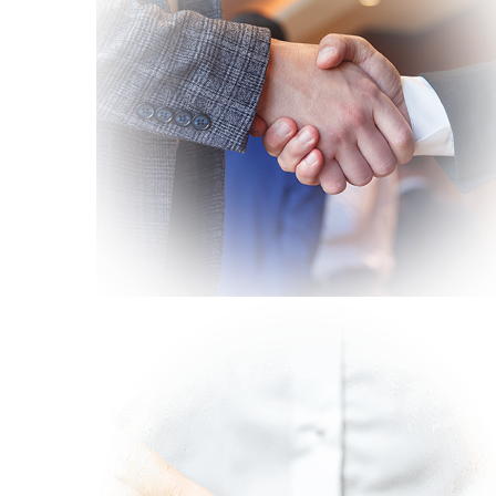
L’équation complexe et les
défis du Directeur Financier en
2021
ACTUALITÉS
Introduction to digital
transformation: 6- Impact on