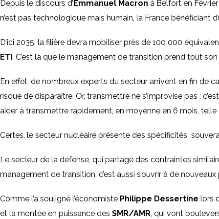
Depuis le discours d’
Emmanuel Macron
à Belfort en Février
n’est pas technologique mais humain, la France bénéficiant d’
D’ici 2035, la filière devra mobiliser près de 100 000 équivale
ETI
. C’est là que le management de transition prend tout son
En effet, de nombreux experts du secteur arrivent en fin de car
risque de disparaître. Or, transmettre ne s’improvise pas : c’e
aider à transmettre rapidement, en moyenne en 6 mois, telle 
Certes, le secteur nucléaire présente des spécificités souverai
Le secteur de la défense, qui partage des contraintes similaire
management de transition, c’est aussi s’ouvrir à de nouveaux p
Comme l’a souligné l’économiste
Philippe Dessertine
lors 
et la montée en puissance des
SMR/AMR
, qui vont boulever